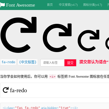
Font Awesome
首页
中文搜索(v4.7)
图标分类(v4.7)
提交您认为适合
fa-redo
{中文标签}
提交
当你学会如何使用后，你可以用
<i>
标签把 Font Awesome 图标放在
fa-redo
"fas fa-redo"
"true"
<i class=
aria-hidden=
></i>