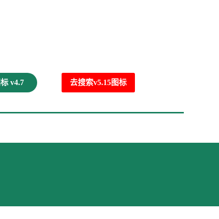
 v4.7
去搜索v5.15图标