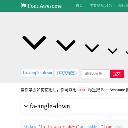
Font Awesome
首页
中文搜索(v4.7)
图标分类
fa-angle-down
{中文标签}
提交
当你学会如何使用后，你可以用
<i>
标签把 Font Aweso
fa-angle-down
"fa fa-angle-down"
"true"
<i class=
aria-hidden=
></i>