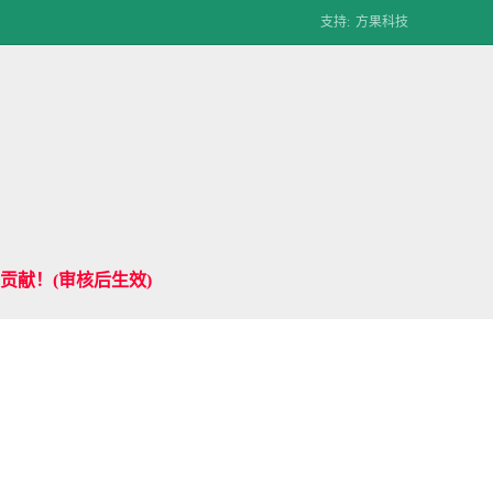
支持:
方果科技
贡献！(审核后生效)