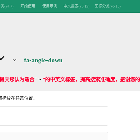
(v4.7)
开始使用
使用示例
中文搜索(v5.15)
图标分类(v5.15)
fa-angle-down
提交您认为适合“
”的中英文标签，提高搜索准确度，感谢您的
me 图标放在任意位置。