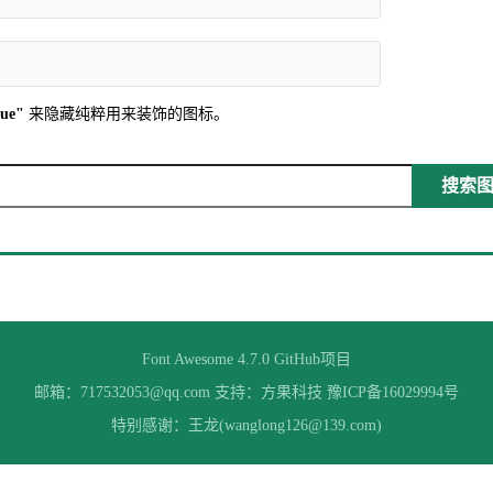
rue"
来隐藏纯粹用来装饰的图标。
搜索图标
Font Awesome 4.7.0
GitHub项目
邮箱：717532053@qq.com 支持：
方果科技
豫ICP备16029994号
特别感谢：王龙(wanglong126@139.com)