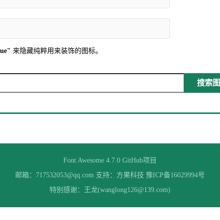
rue"
来隐藏纯粹用来装饰的图标。
搜索图标
Font Awesome 4.7.0
GitHub项目
邮箱：717532053@qq.com 支持：
方果科技
豫ICP备16029994号
特别感谢：王龙(wanglong126@139.com)