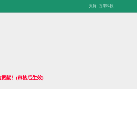
支持:
方果科技
贡献！(审核后生效)