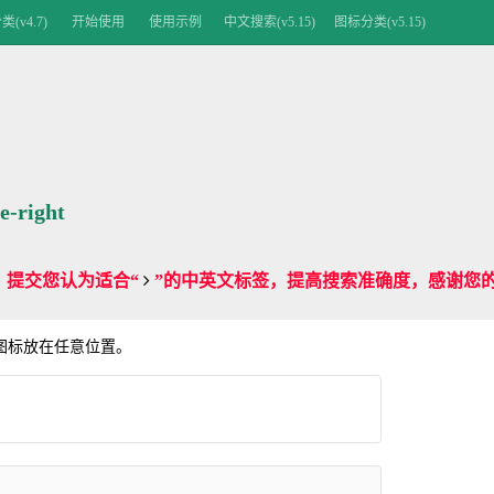
(v4.7)
开始使用
使用示例
中文搜索(v5.15)
图标分类(v5.15)
e-right
提交您认为适合“
”的中英文标签，提高搜索准确度，感谢您的
me 图标放在任意位置。