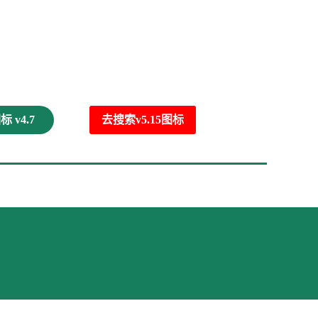
 v4.7
去搜索v5.15图标