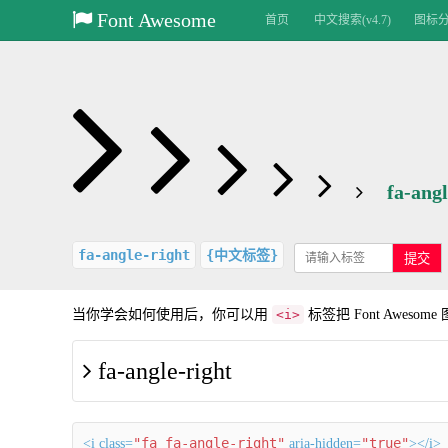
Font Awesome
首页
中文搜索(v4.7)
图标分类
fa-angl
fa-angle-right
{中文标签}
提交
当你学会如何使用后，你可以用
<i>
标签把 Font Aweso
fa-angle-right
"fa fa-angle-right"
"true"
<i class=
aria-hidden=
></i>