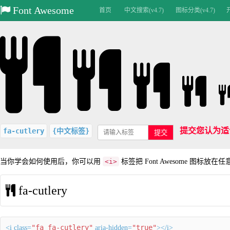
Font Awesome
首页
中文搜索(v4.7)
图标分类(v4.7)
提交您认为适
fa-cutlery
{中文标签}
提交
当你学会如何使用后，你可以用
<i>
标签把 Font Awesome 图标放在
fa-cutlery
"fa fa-cutlery"
"true"
<i class=
aria-hidden=
></i>