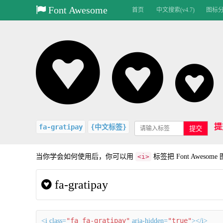
Font Awesome
首页
中文搜索(v4.7)
图标分类
提
fa-gratipay
{中文标签}
提交
当你学会如何使用后，你可以用
<i>
标签把 Font Aweso
fa-gratipay
"fa fa-gratipay"
"true"
<i class=
aria-hidden=
></i>