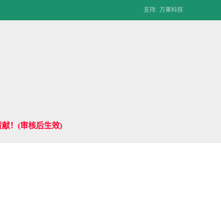
支持:
方果科技
献！(审核后生效)