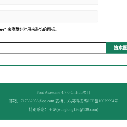
rue"
来隐藏纯粹用来装饰的图标。
搜索图标
Font Awesome 4.7.0
GitHub项目
邮箱：717532053@qq.com 支持：
方果科技
豫ICP备16029994号
特别感谢：王龙(wanglong126@139.com)