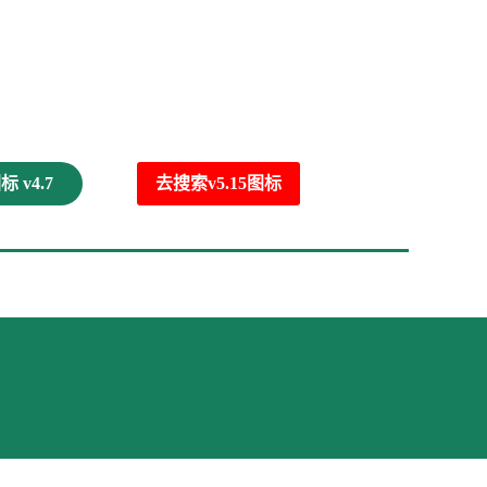
 v4.7
去搜索v5.15图标