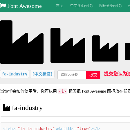
Font Awesome
首页
中文搜索(v4.7)
图标分类(v4.7)
提交您认为
fa-industry
{中文标签}
提交
当你学会如何使用后，你可以用
<i>
标签把 Font Awesome 图标放在
fa-industry
"fa fa-industry"
"true"
<i class=
aria-hidden=
></i>