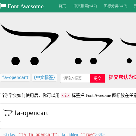
Font Awesome
首页
中文搜索(v4.7)
图标分类(v4.7)
提交您认为
fa-opencart
{中文标签}
提交
当你学会如何使用后，你可以用
<i>
标签把 Font Awesome 图标放在
fa-opencart
"fa fa-opencart"
"true"
<i class=
aria-hidden=
></i>