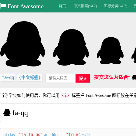
Font Awesome
首页
中文搜索(v4.7)
图标分类(v4.7)
提交您认为适合“
fa-qq
{中文标签}
提交
当你学会如何使用后，你可以用
<i>
标签把 Font Awesome 图标放在
fa-qq
"fa fa-qq"
"true"
<i class=
aria-hidden=
></i>