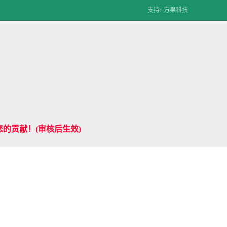
支持:
方果科技
的贡献！(审核后生效)