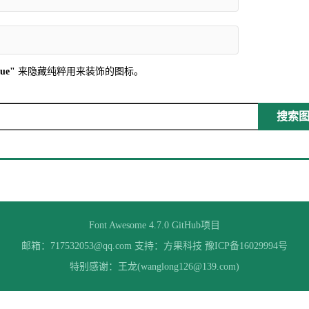
rue"
来隐藏纯粹用来装饰的图标。
搜索图标
Font Awesome 4.7.0
GitHub项目
邮箱：717532053@qq.com 支持：
方果科技
豫ICP备16029994号
特别感谢：王龙(wanglong126@139.com)