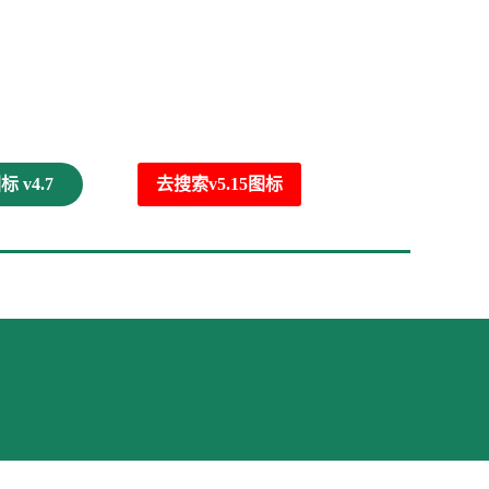
 v4.7
去搜索v5.15图标